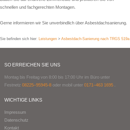
schnellen und fachgerechten Montagen.
Gerne informieren wir Sie unverbindlich über Asbestdachsanierung.
Sie befinden sich hier:
Leistungen
>
Asbestdach-Sanierung nach TRGS 519a
SO ERREICHEN SIE UNS
Montag bis Freitag von 8:00 bis 17:00 Uhr im Büro unter
Festnetz
08225–95945-8
oder mobil unter
0171–463 1695
.
WICHTIGE LINKS
Impressum
Datenschutz
Kontakt