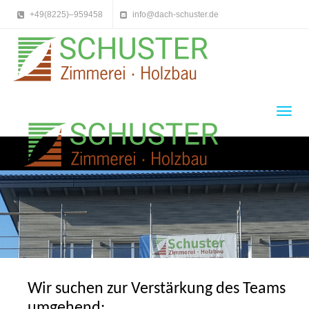
+49(8225)–959458
info@dach-schuster.de
Toggl
navig
merei und
Holzhaus
Schuster Zim
Holzbau
Wir suchen zur Verstärkung des Teams
umgehend: