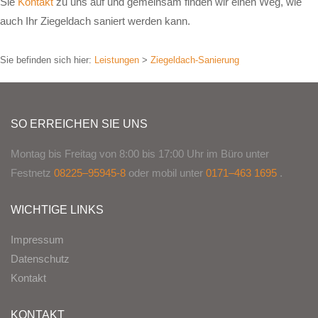
Sie
Kontakt
zu uns auf und gemeinsam finden wir einen Weg, wie
auch Ihr Ziegeldach saniert werden kann.
Sie befinden sich hier:
Leistungen
>
Ziegeldach-Sanierung
SO ERREICHEN SIE UNS
Montag bis Freitag von 8:00 bis 17:00 Uhr im Büro unter
Festnetz
08225–95945-8
oder mobil unter
0171–463 1695
.
WICHTIGE LINKS
Impressum
Datenschutz
Kontakt
KONTAKT